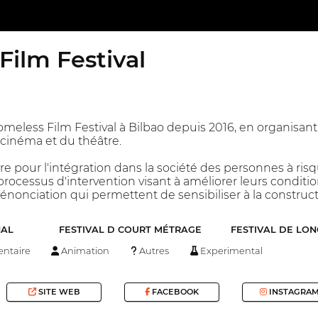
ilm Festival
omeless Film Festival à Bilbao depuis 2016, en organisant 
u cinéma et du théâtre.
e pour l'intégration dans la société des personnes à risq
processus d'intervention visant à améliorer leurs condition
dénonciation qui permettent de sensibiliser à la construct
NAL
FESTIVAL D COURT MÉTRAGE
FESTIVAL DE LO
ntaire
Animation
Autres
Experimental
SITE WEB
FACEBOOK
INSTAGRA