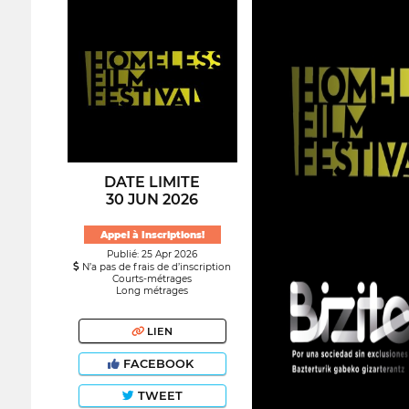
DATE LIMITE
30 JUN 2026
Appel à Inscriptions!
Publié: 25 Apr 2026
N’a pas de frais de d’inscription
Courts-métrages
Long métrages
LIEN
FACEBOOK
TWEET