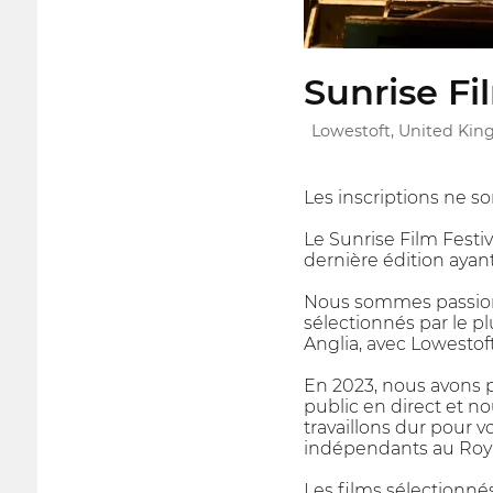
Sunrise Fi
Lowestoft, United Ki
Les inscriptions ne s
Le Sunrise Film Festi
dernière édition ayan
Nous sommes passionné
sélectionnés par le pl
Anglia, avec Lowesto
En 2023, nous avons p
public en direct et no
travaillons dur pour 
indépendants au Ro
Les films sélectionnés