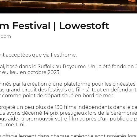
lm Festival | Lowestoft
ngdom
ont acceptées que via Festhome.
val, basé dans le Suffolk au Royaume-Uni, a été fondé en 2
t eu lieu en octobre 2023.
s par la création d'une plateforme pour les cinéastes 
us grand circuit des festivals de films), tout en défendant
ft comme point de départ situé en bord de mer.
rojeté un peu plus de 130 films indépendants dans le cad
us avons décerné 14 prix prestigieux lors de la cérémonie
vous aider à promouvoir votre film auprès d'un public d
yaume-Uni.
 officiellement dans chaque catégorie sont projetés lors 