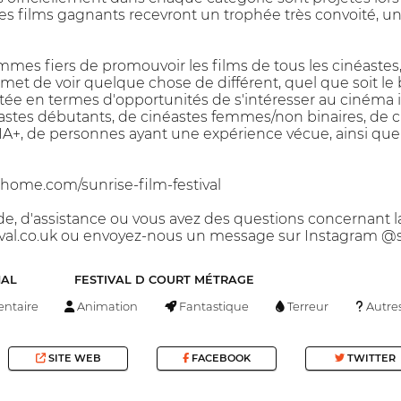
es films gagnants recevront un trophée très convoité, un
mmes fiers de promouvoir les films de tous les cinéaste
rmet de voir quelque chose de différent, quel que soit le
tée en termes d'opportunités de s'intéresser au cinéma 
astes débutants, de cinéastes femmes/non binaires, de cin
 de personnes ayant une expérience vécue, ainsi que de
esthome.com/sunrise-film-festival
de, d'assistance ou vous avez des questions concernant l
ival.co.uk ou envoyez-nous un message sur Instagram @s
NAL
FESTIVAL D COURT MÉTRAGE
ntaire
Animation
Fantastique
Terreur
Autre
SITE WEB
FACEBOOK
TWITTER