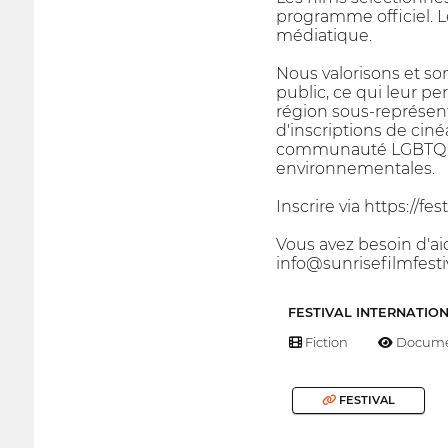
programme officiel. L
médiatique.
Nous valorisons et so
public, ce qui leur pe
région sous-représen
d'inscriptions de ciné
communauté LGBTQIA+,
environnementales.
Inscrire via https://f
Vous avez besoin d'ai
info@sunrisefilmfest
FESTIVAL INTERNATIO
Fiction
Docume
FESTIVAL