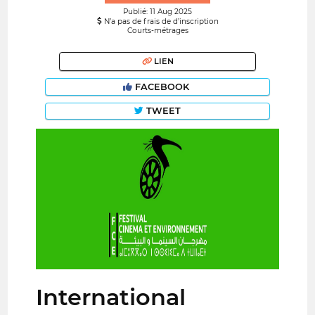
Publié: 11 Aug 2025
N’a pas de frais de d’inscription
Courts-métrages
LIEN
FACEBOOK
TWEET
International