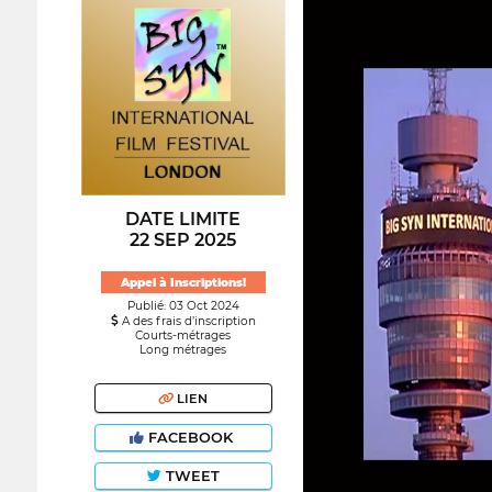
DATE LIMITE
22 SEP 2025
Appel à Inscriptions!
Publié: 03 Oct 2024
A des frais d’inscription
Courts-métrages
Long métrages
LIEN
FACEBOOK
TWEET