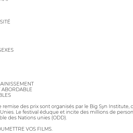
SITÉ
SEXES
SAINISSEMENT
T ABORDABLE
BLES
de remise des prix sont organisés par le Big Syn Institute, 
ies. Le festival éduque et incite des millions de personn
le des Nations unies (ODD).
OUMETTRE VOS FILMS.