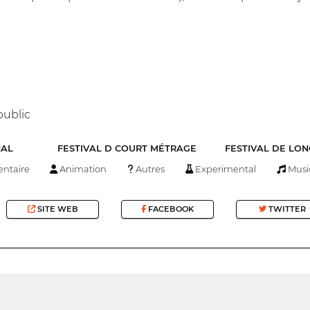
public
NAL
FESTIVAL D COURT MÉTRAGE
FESTIVAL DE LO
ntaire
Animation
Autres
Experimental
Musi
SITE WEB
FACEBOOK
TWITTER