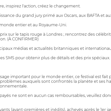
oire, inspirez l'action, créez le changement.
aissance du grand jury primé aux Oscars, aux BAFTA et 
e monde entier et au Royaume-Uni.
prix sur le tapis rouge à Londres ; rencontrez des célébrit
ision. (À CONFIRMER)
ncipaux médias et actualités britanniques et internationau
es SMS pour obtenir plus de détails et des prix spéciaux.
sage important pour le monde entier, ce festival est fait 
 problèmes auxquels sont confrontés la planète et ses hab
ronnementale.
on payés ne sont en aucun cas remboursables, veuillez don
vants (avant-premières et inédits), achevés après le 1er ja