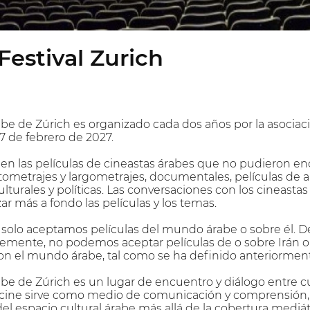
Festival Zurich
abe de Zúrich es organizado cada dos años por la asociaci
7 de febrero de 2027.
 en las películas de cineastas árabes que no pudieron enc
tometrajes y largometrajes, documentales, películas de
ulturales y políticas. Las conversaciones con los cineasta
r más a fondo las películas y los temas.
solo aceptamos películas del mundo árabe o sobre él. 
lemente, no podemos aceptar películas de o sobre Irán o
on el mundo árabe, tal como se ha definido anteriormen
rabe de Zúrich es un lugar de encuentro y diálogo entre c
el cine sirve como medio de comunicación y comprensión, p
del espacio cultural árabe más allá de la cobertura mediát