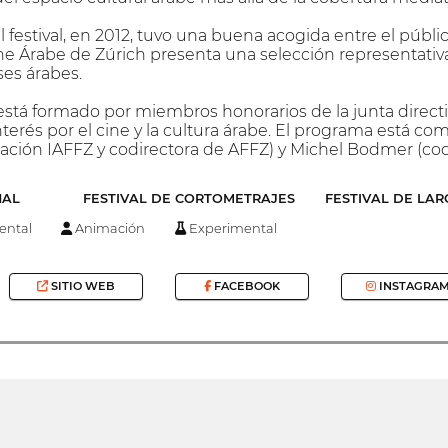
l festival, en 2012, tuvo una buena acogida entre el púb
Cine Árabe de Zúrich presenta una selección representativ
ses árabes.
 está formado por miembros honorarios de la junta directi
erés por el cine y la cultura árabe. El programa está com
iación IAFFZ y codirectora de AFFZ) y Michel Bodmer (cod
NAL
FESTIVAL DE CORTOMETRAJES
FESTIVAL DE LA
ntal
Animación
Experimental
SITIO WEB
FACEBOOK
INSTAGRA