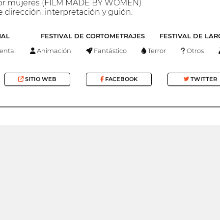
s por mujeres (FILM MADE BY WOMEN)
 dirección, interpretación y guión.
NAL
FESTIVAL DE CORTOMETRAJES
FESTIVAL DE LA
ntal
Animación
Fantástico
Terror
Otros
SITIO WEB
FACEBOOK
TWITTER