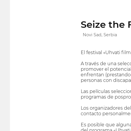
Seize the
Novi Sad, Serbia
El festival «Uhvati fi
A través de una selecc
promover el potencial
enfrentan (prestando 
personas con discapa
Las películas selecci
programas de posprod
Los organizadores del
contacto personalment
Es posible que alguna
del programa «Uhvati 