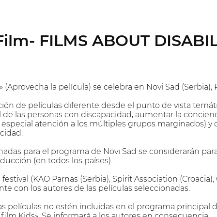
 Film- FILMS ABOUT DISABIL
lm» (Aprovecha la película) se celebra en Novi Sad (Serbia),
ión de películas diferente desde el punto de vista temático
 de las personas con discapacidad, aumentar la concienci
especial atención a los múltiples grupos marginados) y c
cidad.
onadas para el programa de Novi Sad se considerarán para
ucción (en todos los países).
 festival (KAO Parnas (Serbia), Spirit Association (Croaci
e con los autores de las películas seleccionadas.
s películas no estén incluidas en el programa principal d
film Kids». Se informará a los autores en consecuencia.