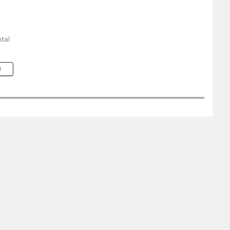
tal
M