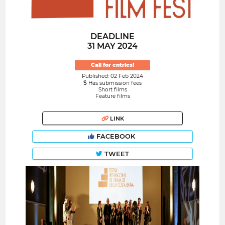
DEADLINE
31 MAY 2024
Call for entries!
Published: 02 Feb 2024
Has submission fees
Short films
Feature films
LINK
FACEBOOK
TWEET