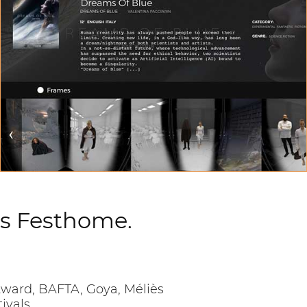
FILM-DATEN
Sehen Sie jeden eingereichten Film und überprüfen
Sie die grundlegenden Informationen auf einen Blick
ts Festhome.
Award, BAFTA, Goya, Méliès
ivals.