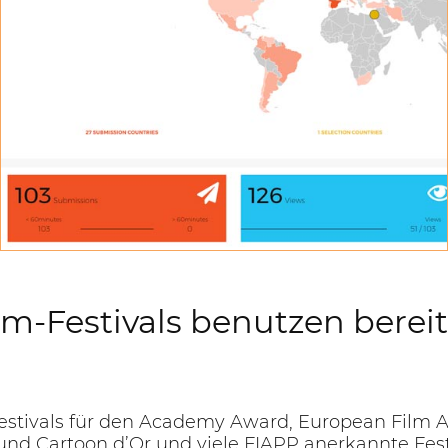
STATISTIKEN
Überprüfen Sie Statistiken über alle Einsendungen
lm-Festivals benutzen berei
 Festivals für den Academy Award, European Film 
und Cartoon d’Or und viele FIAPP anerkannte Fest