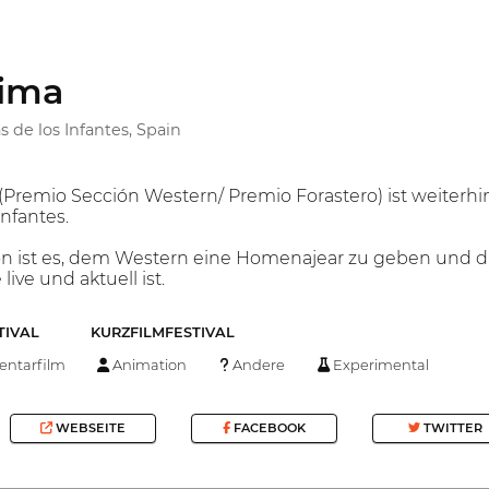
cima
s de los Infantes, Spain
(Premio Sección Western/ Premio Forastero) ist weiterhi
Infantes.
ion ist es, dem Western eine Homenajear zu geben und 
ive und aktuell ist.
TIVAL
KURZFILMFESTIVAL
ntarfilm
Animation
Andere
Experimental
WEBSEITE
FACEBOOK
TWITTER