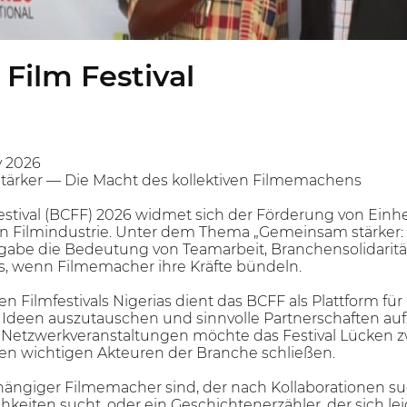
 Film Festival
y 2026
ärker — Die Macht des kollektiven Filmemachens
Festival (BCFF) 2026 widmet sich der Förderung von Ei
en Filmindustrie. Unter dem Thema „Gemeinsam stärker: 
gabe die Bedeutung von Teamarbeit, Branchensolidarität 
, wenn Filmemacher ihre Kräfte bündeln.
en Filmfestivals Nigerias dient das BCFF als Plattform f
 Ideen auszutauschen und sinnvolle Partnerschaften a
Netzwerkveranstaltungen möchte das Festival Lücken 
en wichtigen Akteuren der Branche schließen.
hängiger Filmemacher sind, der nach Kollaborationen su
eiten sucht, oder ein Geschichtenerzähler, der sich lei