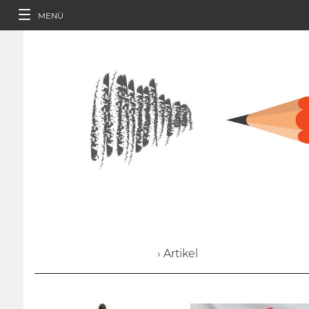
MENÜ
› Artikel