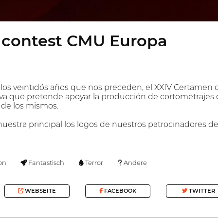
m contest CMU Europa
los veintidós años que nos preceden, el XXIV Certamen d
iva que pretende apoyar la producción de cortometrajes de
l de los mismos.
stra principal los logos de nuestros patrocinadores de 
on
Fantastisch
Terror
Andere
WEBSEITE
FACEBOOK
TWITTER