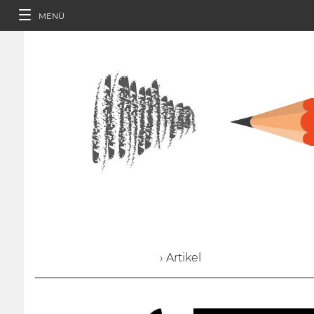
MENÜ
› Artikel