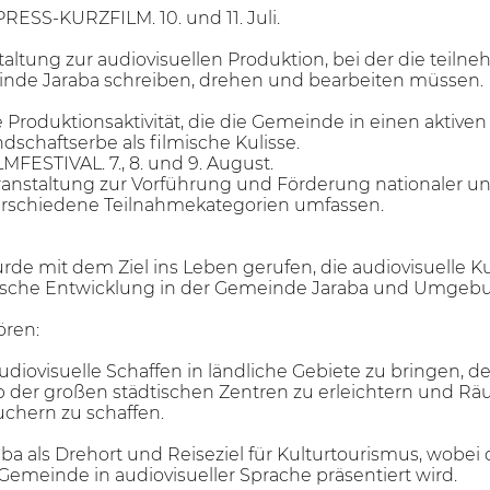
ESS-KURZFILM. 10. und 11. Juli.
staltung zur audiovisuellen Produktion, bei der die tei
inde Jaraba schreiben, drehen und bearbeiten müssen.
le Produktionsaktivität, die die Gemeinde in einen aktive
dschaftserbe als filmische Kulisse.
FESTIVAL. 7., 8. und 9. August.
nstaltung zur Vorführung und Förderung nationaler und 
erschiedene Teilnahmekategorien umfassen.
rde mit dem Ziel ins Leben gerufen, die audiovisuelle Ku
istische Entwicklung in der Gemeinde Jaraba und Umge
ören:
diovisuelle Schaffen in ländliche Gebiete zu bringen, d
der großen städtischen Zentren zu erleichtern und Räum
hern zu schaffen.
a als Drehort und Reiseziel für Kulturtourismus, wobei d
emeinde in audiovisueller Sprache präsentiert wird.