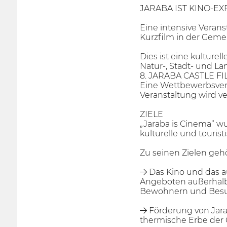
JARABA IST KINO-EXPR
Eine intensive Veran
Kurzfilm in der Geme
Dies ist eine kulturel
Natur-, Stadt- und Lan
8. JARABA CASTLE FILM
Eine Wettbewerbsvera
Veranstaltung wird v
ZIELE
„Jaraba is Cinema“ wu
kulturelle und tour
Zu seinen Zielen geh
→ Das Kino und das au
Angeboten außerhalb 
Bewohnern und Besuc
→ Förderung von Jarab
thermische Erbe der G