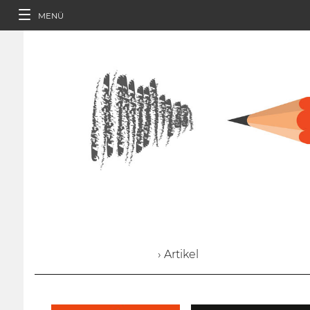
MENÜ
› Artikel