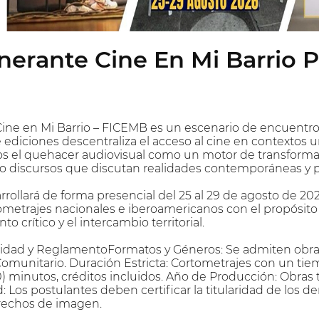
tinerante Cine En Mi Barrio
e Cine en Mi Barrio – FICEMB es un escenario de encuentro,
ediciones descentraliza el acceso al cine en contextos 
 el quehacer audiovisual como un motor de transformaci
do discursos que discutan realidades contemporáneas y 
arrollará de forma presencial del 25 al 29 de agosto de 2
tometrajes nacionales e iberoamericanos con el propósit
 crítico y el intercambio territorial.
ilidad y ReglamentoFormatos y Géneros: Se admiten obra
omunitario. Duración Estricta: Cortometrajes con un tie
) minutos, créditos incluidos. Año de Producción: Obras 
: Los postulantes deben certificar la titularidad de los 
erechos de imagen.