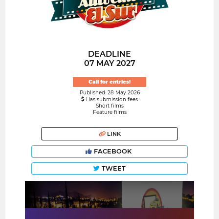
DEADLINE
07 MAY 2027
Call for entries!
Published: 28 May 2026
Has submission fees
Short films
Feature films
LINK
FACEBOOK
TWEET