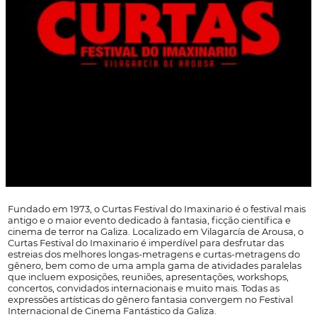
Fundado em 1973, o Curtas Festival do Imaxinario é o festival mais
antigo e o maior evento dedicado à fantasia, ficção científica e
cinema de terror na Galiza. Localizado em Vilagarcía de Arousa, o
Curtas Festival do Imaxinario é imperdível para desfrutar das
estreias dos melhores longas-metragens e curtas-metragens do
gênero, bem como de uma ampla gama de atividades paralelas
que incluem exposições, reuniões, apresentações, workshops,
concertos, convidados internacionais e muito mais. Todas as
expressões artísticas do gênero fantasia convergem no Festival
Internacional de Cinema Fantástico da Galiza.