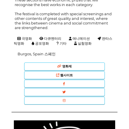
recognise the best works in each category.
The festival is completed with special screenings and
other contents of great quality and interest, where
the links between cinema and social commitment
are strengthened.
극영화
다큐멘터리
애니메이션
판타스
틱영화
공포영화
기타
실험영화
Burgos, Spain 스페인
영화제
웹사이트