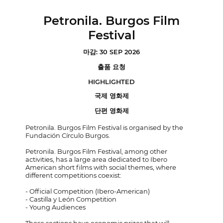
Petronila. Burgos Film
Festival
마감: 30 SEP 2026
출품 요청
HIGHLIGHTED
국제 영화제
단편 영화제
Petronila. Burgos Film Festival is organised by the
Fundación Círculo Burgos.
Petronila. Burgos Film Festival, among other
activities, has a large area dedicated to Ibero
American short films with social themes, where
different competitions coexist:
- Official Competition (Ibero-American)
- Castilla y León Competition
- Young Audiences
These sections have economic prizes that will