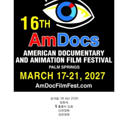
공개됨: 06 Apr 2026
영화제
출품비 있음
단편영화
장편영화