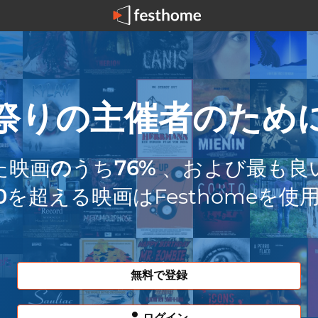
祭りの主催者のため
た映画
の
うち
76%
、および最も良
0
を超える映画はFesthomeを使
無料で登録
ログイン