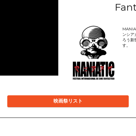
Fant
MANIA
ンシア
ろう新
す。
映画祭リスト