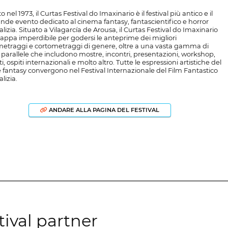
 nel 1973, il Curtas Festival do Imaxinario è il festival più antico e il
ande evento dedicato al cinema fantasy, fantascientifico e horror
alizia. Situato a Vilagarcía de Arousa, il Curtas Festival do Imaxinario
tappa imperdibile per godersi le anteprime dei migliori
etraggi e cortometraggi di genere, oltre a una vasta gamma di
à parallele che includono mostre, incontri, presentazioni, workshop,
i, ospiti internazionali e molto altro. Tutte le espressioni artistiche del
 fantasy convergono nel Festival Internazionale del Film Fantastico
alizia.
ANDARE ALLA PAGINA DEL FESTIVAL
ival partner