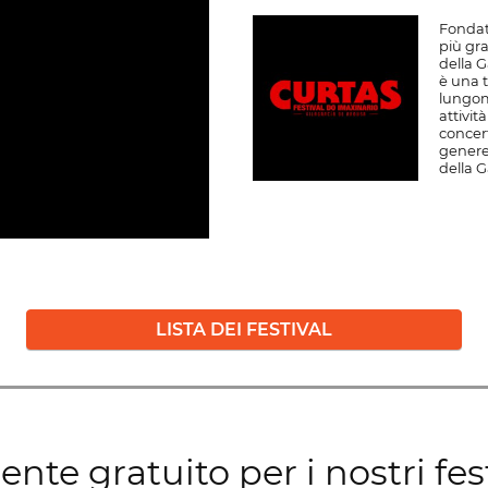
Fondato
più gr
della G
è una 
lungom
attivit
concert
genere
della G
LISTA DEI FESTIVAL
te gratuito per i nostri fest