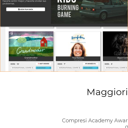
SALA DI PROIEZIONE:
Guarda i contributi nella migliore qualità dello
streaming
Maggiori 
Compresi Academy Award, 
q