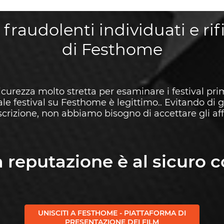
 fraudolenti individuati e ri
di Festhome
curezza molto stretta per esaminare i festival pri
le festival su Festhome è legittimo.. Evitando di 
iscrizione, non abbiamo bisogno di accettare gli affa
a reputazione è al sicuro c
UNISCITI A FESTHOME - PIATTAFORMA DI
PRESENTAZIONE DEI FILM