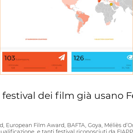
STATISTICHE
Controlla le statistiche su tutte le tue iscrizioni
festival dei film già usano
European Film Award, BAFTA, Goya, Méliès d’Or e
ualificazione, e tanti festival riconosciuti da FIAPP