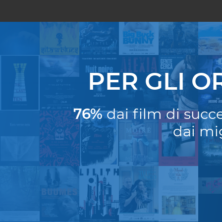
PER GLI O
76%
dai film di succ
dai mi