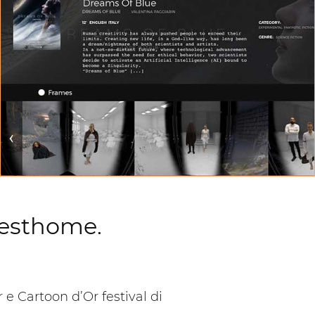
DATI DEL FILM
Guarda ogni film presentato e controlla informazioni
di base in un colpo d'occhio
 Festhome.
 Cartoon d’Or festival di
 .