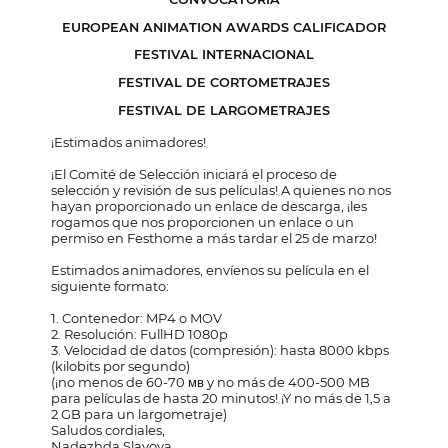
EUROPEAN ANIMATION AWARDS CALIFICADOR
FESTIVAL INTERNACIONAL
FESTIVAL DE CORTOMETRAJES
FESTIVAL DE LARGOMETRAJES
¡Estimados animadores!
¡El Comité de Selección iniciará el proceso de
selección y revisión de sus películas! A quienes no nos
hayan proporcionado un enlace de descarga, ¡les
rogamos que nos proporcionen un enlace o un
permiso en Festhome a más tardar el 25 de marzo!
Estimados animadores, envíenos su película en el
siguiente formato:
1. Contenedor: MP4 o MOV
2. Resolución: FullHD 1080p
3. Velocidad de datos (compresión): hasta 8000 kbps
(kilobits por segundo)
(¡no menos de 60-70 мв y no más de 400-500 MB
para películas de hasta 20 minutos! ¡Y no más de 1,5 a
2 GB para un largometraje)
Saludos cordiales,
Nadezhda Slavova