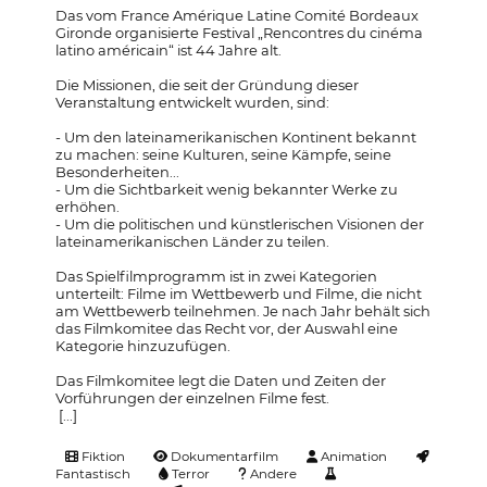
Das vom France Amérique Latine Comité Bordeaux
Gironde organisierte Festival „Rencontres du cinéma
latino américain“ ist 44 Jahre alt.
Die Missionen, die seit der Gründung dieser
Veranstaltung entwickelt wurden, sind:
- Um den lateinamerikanischen Kontinent bekannt
zu machen: seine Kulturen, seine Kämpfe, seine
Besonderheiten...
- Um die Sichtbarkeit wenig bekannter Werke zu
erhöhen.
- Um die politischen und künstlerischen Visionen der
lateinamerikanischen Länder zu teilen.
Das Spielfilmprogramm ist in zwei Kategorien
unterteilt: Filme im Wettbewerb und Filme, die nicht
am Wettbewerb teilnehmen. Je nach Jahr behält sich
das Filmkomitee das Recht vor, der Auswahl eine
Kategorie hinzuzufügen.
Das Filmkomitee legt die Daten und Zeiten der
Vorführungen der einzelnen Filme fest.
[...]
Fiktion
Dokumentarfilm
Animation
Fantastisch
Terror
Andere