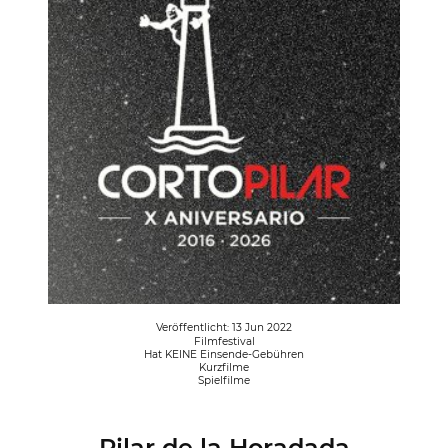
Veröffentlicht: 13 Jun 2022
Filmfestival
Hat KEINE Einsende-Gebühren
Kurzfilme
Spielfilme
Pilar de la Horadada